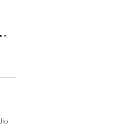
nte,
dio