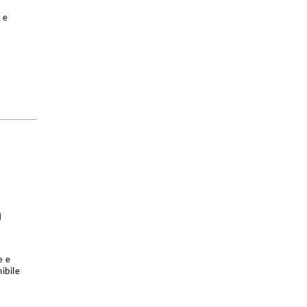
 e
a
e e
ibile