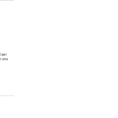
i per
n una