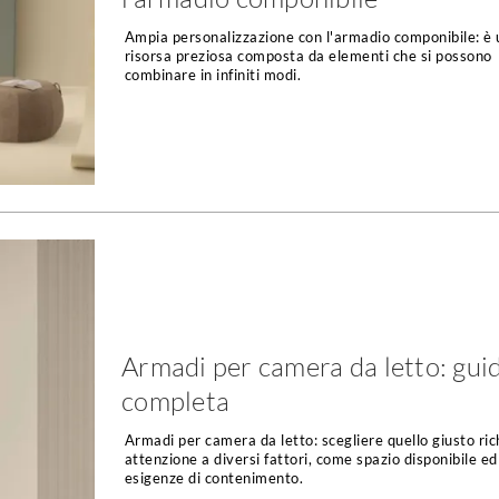
Ampia personalizzazione con l'armadio componibile: è
risorsa preziosa composta da elementi che si possono
combinare in infiniti modi.
Armadi per camera da letto: gui
completa
Armadi per camera da letto: scegliere quello giusto ri
attenzione a diversi fattori, come spazio disponibile ed
esigenze di contenimento.