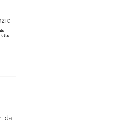
azio
edo
 letto
i da