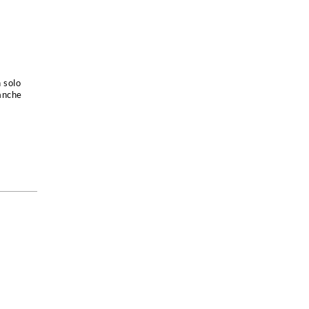
 solo
 anche
n