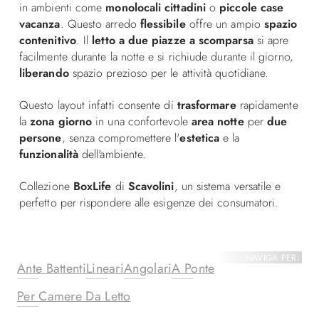
in ambienti come
monolocali cittadini
o
piccole case
vacanza
. Questo arredo
flessibile
offre un ampio
spazio
contenitivo
. Il
letto a due piazze a scomparsa
si apre
facilmente durante la notte e si richiude durante il giorno,
liberando
spazio prezioso per le attività quotidiane.
Questo layout infatti consente di
trasformare
rapidamente
la
zona giorno
in una confortevole
area notte
per
due
persone
, senza compromettere l'
estetica
e la
funzionalità
dell'ambiente.
Collezione
BoxLife
di
Scavolini
, un sistema versatile e
perfetto per rispondere alle esigenze dei consumatori.
NAVIGA PER:
Ante Battenti
Lineari
Angolari
A Ponte
Per Camere Da Letto