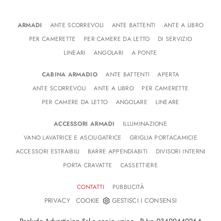
ARMADI
ANTE SCORREVOLI
ANTE BATTENTI
ANTE A LIBRO
PER CAMERETTE
PER CAMERE DA LETTO
DI SERVIZIO
LINEARI
ANGOLARI
A PONTE
CABINA ARMADIO
ANTE BATTENTI
APERTA
ANTE SCORREVOLI
ANTE A LIBRO
PER CAMERETTE
PER CAMERE DA LETTO
ANGOLARE
LINEARE
ACCESSORI ARMADI
ILLUMINAZIONE
VANO LAVATRICE E ASCIUGATRICE
GRIGLIA PORTACAMICIE
ACCESSORI ESTRAIBILI
BARRE APPENDIABITI
DIVISORI INTERNI
PORTA CRAVATTE
CASSETTIERE
CONTATTI
PUBBLICITÀ
-
PRIVACY
COOKIE
GESTISCI I CONSENSI
Prelude Advertising Srl a socio unico - P.Iva 03490440264