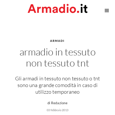
Armadiature
Armadi
Cabina armadio
ARMADI
Accessori Armadi
armadio in tessuto
Privacy
non tessuto tnt
Contatti
Gli armadi in tessuto non tessuto o tnt
sono una grande comodità in caso di
utilizzo temporaneo
di Redazione
03 febbraio 2013