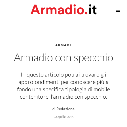
Armadiature
Armadi
Cabina armadio
ARMADI
Accessori Armadi
Armadio con specchio
Privacy
In questo articolo potrai trovare gli
Contatti
approfondimenti per conoscere più a
fondo una specifica tipologia di mobile
contenitore, l'armadio con specchio.
di Redazione
23 aprile 2015