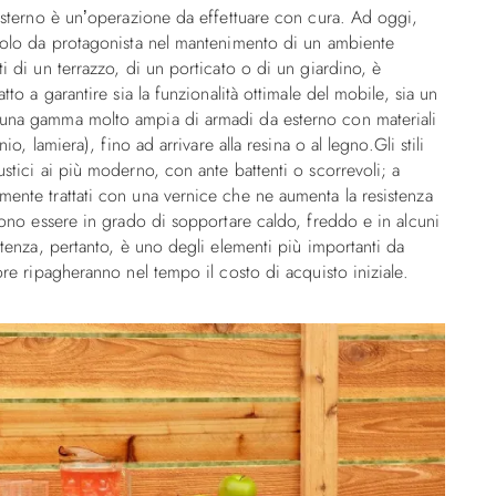
a esterno è un’operazione da effettuare con cura. Ad oggi,
ruolo da protagonista nel mantenimento di un ambiente
ti di un terrazzo, di un porticato o di un giardino, è
tto a garantire sia la funzionalità ottimale del mobile, sia un
, una gamma molto ampia di armadi da esterno con materiali
io, lamiera), fino ad arrivare alla resina o al legno.Gli stili
ustici ai più moderno, con ante battenti o scorrevoli; a
mente trattati con una vernice che ne aumenta la resistenza
evono essere in grado di sopportare caldo, freddo e in alcuni
istenza, pertanto, è uno degli elementi più importanti da
ore ripagheranno nel tempo il costo di acquisto iniziale.